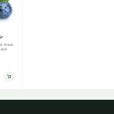
Gr
d, these
p and