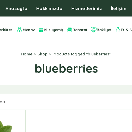
Anasayfa
Hakkımızda
Hizmetlerimiz
İletişim
arküteri
Manav
Kuruyemiş
Baharat
Bakliyat
Et & S
Home
Shop
Products tagged “blueberries”
blueberries
esult