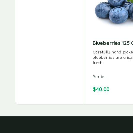
Blueberries 125 
Carefully hand-picke
blueberries are cris
fresh.
Berries
$
40.00